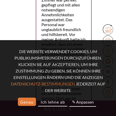
gepflegt und mit allen
notwendigen
Annehmlichkeiten
ausgestattet. Das
Personal war
unglaublich freundlich
und hilfsbereit. Vor
meiner Ankunft hatte ich
erwähnt, dass ich einen
Wasserkocher benötigte,
DIE WEBSITE VERWENDET COOKIES, UM
um meine Medikamente
PUBLIKUMSMESSUNGEN DURCHZUFÜHREN.
mit heißem Wasser
einzunehmen, und sie
KLICKEN SIE AUF AKZEPTIEREN, UM IHRE
kümmerten sich sofort
ZUSTIMMUNG ZU GEBEN. SIE KÖNNEN IHRE
darum, mir einen zur
EINSTELLUNGEN ÄNDERN UND DIE ANZEIGEN
Verfügung zu stellen. Er
stand bereits in meinem
DATENSCHUTZ-BESTIMMUNGEN
JEDERZEIT AUF
Zimmer, als ich ankam –
DER WEBSITE
ein sehr aufmerksamer
Service. Die Lage ist
Genau
Ich lehne ab
✎ Anpassen
perfekt. Die U-Bahn ist
BUCHEN
nur eine Minute
entfernt, und viele