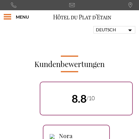
MENU
DEUTSCH
FRANÇAIS
ENGLISH
PORTUGUÊS
ITALIANO
Kundenbewertungen
ESPAÑOL
8.8
/10
Nora