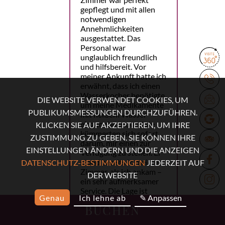
gepflegt und mit allen
notwendigen
Annehmlichkeiten
ausgestattet. Das
Personal war
unglaublich freundlich
und hilfsbereit. Vor
meiner Ankunft hatte ich
erwähnt, dass ich einen
Wasserkocher benötigte,
DIE WEBSITE VERWENDET COOKIES, UM
um meine Medikamente
PUBLIKUMSMESSUNGEN DURCHZUFÜHREN.
mit heißem Wasser
einzunehmen, und sie
KLICKEN SIE AUF AKZEPTIEREN, UM IHRE
kümmerten sich sofort
ZUSTIMMUNG ZU GEBEN. SIE KÖNNEN IHRE
darum, mir einen zur
EINSTELLUNGEN ÄNDERN UND DIE ANZEIGEN
Verfügung zu stellen. Er
stand bereits in meinem
DATENSCHUTZ-BESTIMMUNGEN
JEDERZEIT AUF
Zimmer, als ich ankam –
DER WEBSITE
ein sehr aufmerksamer
Service. Die Lage ist
Genau
Ich lehne ab
✎ Anpassen
perfekt. Die U-Bahn ist
BUCHEN
nur eine Minute
entfernt, und viele