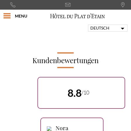
MENU
DEUTSCH
FRANÇAIS
ENGLISH
PORTUGUÊS
ITALIANO
Kundenbewertungen
ESPAÑOL
8.8
/10
Nora