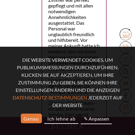
gepflegt und mit allen
notwendigen
Annehmlichkeiten
ausgestattet. Das
Personal war
unglaublich freundlich
und hilfsbereit. Vor
meiner Ankunft hatte ich
erwähnt, dass ich einen
Wasserkocher benötigte,
DIE WEBSITE VERWENDET COOKIES, UM
um meine Medikamente
PUBLIKUMSMESSUNGEN DURCHZUFÜHREN.
mit heißem Wasser
einzunehmen, und sie
KLICKEN SIE AUF AKZEPTIEREN, UM IHRE
kümmerten sich sofort
ZUSTIMMUNG ZU GEBEN. SIE KÖNNEN IHRE
darum, mir einen zur
EINSTELLUNGEN ÄNDERN UND DIE ANZEIGEN
Verfügung zu stellen. Er
stand bereits in meinem
DATENSCHUTZ-BESTIMMUNGEN
JEDERZEIT AUF
Zimmer, als ich ankam –
DER WEBSITE
ein sehr aufmerksamer
Service. Die Lage ist
Genau
Ich lehne ab
✎ Anpassen
perfekt. Die U-Bahn ist
BUCHEN
nur eine Minute
entfernt, und viele