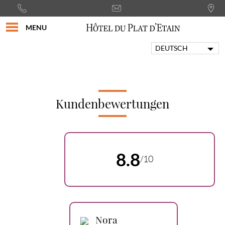
MENU
DEUTSCH
FRANÇAIS
ENGLISH
PORTUGUÊS
ITALIANO
Kundenbewertungen
ESPAÑOL
8.8
/10
Nora